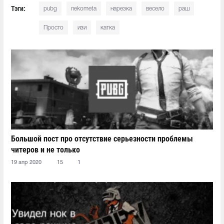
Тэги:
pubg
nekometa
нарезка
весело
раш
Просто
изи
катка
Большой пост про отсутствие серьезности проблемы
читеров и не только
19 апр 2020
15
1