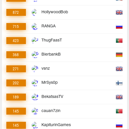
872
HollywoodBob
715
RANGA
423
ThugFaasT
368
BierbankB
271
vsnz
202
MrSys0p
189
BekatsasTV
145
cauan7zin
145
KapiturinGames