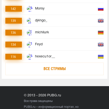
142
Morsy
139
dj4ngo_
136
michilurk
134
Feyd
116
hexecu1or__
ВСЕ СТРИМЫ
© 2013 - 2026 PUBG.ru
Все права защищены
PUBG.ru
– информационный портал, но