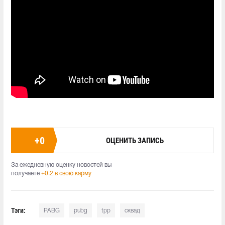
+
0
ОЦЕНИТЬ ЗАПИСЬ
За ежедневную оценку новостей вы
получаете
+0.2 в свою карму
Тэги:
PABG
pubg
tpp
сквад