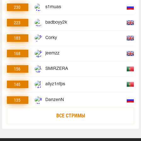
230
s1muas
223
badboyy2k
183
Corky
168
jeemzz
156
SMIRZERA
146
allyz1nfps
135
DanzenN
ВСЕ СТРИМЫ