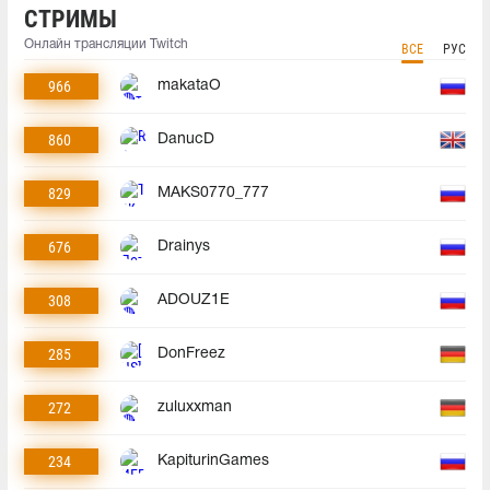
СТРИМЫ
Онлайн трансляции Twitch
ВСЕ
РУС
966
makataO
860
DanucD
829
MAKS0770_777
676
Drainys
308
ADOUZ1E
285
DonFreez
272
zuluxxman
234
KapiturinGames