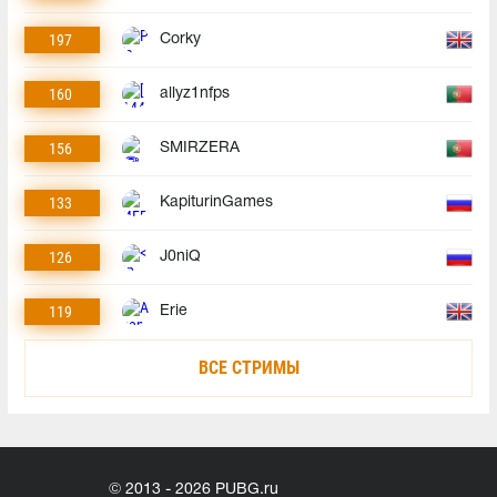
197
Corky
160
allyz1nfps
156
SMIRZERA
133
KapiturinGames
126
J0niQ
119
Erie
ВСЕ СТРИМЫ
© 2013 - 2026 PUBG.ru