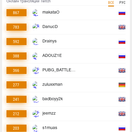
Онлайн трансляции Twitch
ВСЕ
РУС
867
makataO
783
DanucD
592
Drainys
388
ADOUZ1E
366
PUBG_BATTLEGROUNDS
277
zuluxxman
241
badboyy2k
212
jeemzz
203
s1muas