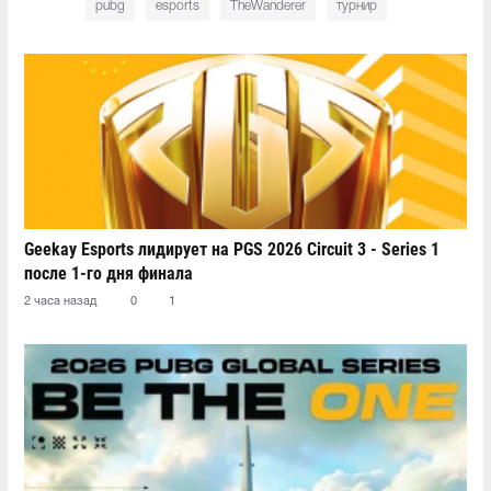
pubg
esports
TheWanderer
турнир
Geekay Esports лидирует на PGS 2026 Circuit 3 - Series 1
после 1-го дня финала
2 часа назад
0
1