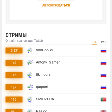
АВТОРИЗОВАТЬСЯ
СТРИМЫ
Онлайн трансляции Twitch
ВСЕ
РУС
3 131
VooDooSh
149
Antony_Gamer
145
8k_hours
127
quqeert
110
SMIRZERA
96
Raeloo_