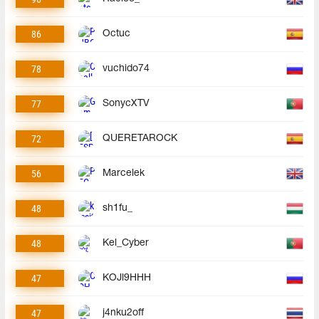
86
Octuc
78
vuchido74
77
SonycXTV
72
QUERETAROCK
56
Marcelek
48
sh1fu_
48
Kel_Cyber
47
KOJl9HHH
47
j4nku2off