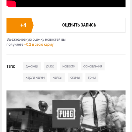
+
4
ОЦЕНИТЬ ЗАПИСЬ
За ежедневную оценку новостей вы
получаете
+0.2 в свою карму
Тэги:
джокер
pubg
новости
обновления
харли квинн
кейсы
скины
грим