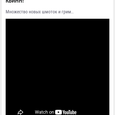
КВИНН!
Множество новых шмоток и грим..