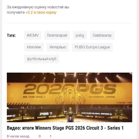
За ежедневную оценку новостей вы
получаете
+0.2 в свою карму
Тэги:
iMCMV
Галатасарай
pubg
Galatasaray
interview
Интервью
PUBG Europe League
футбольный клуб
Видео: итоги Winners Stage PGS 2026 Circuit 3 - Series 1
9 часов назад
0
1