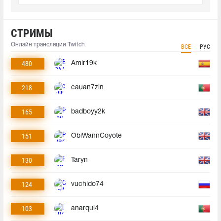
СТРИМЫ
Онлайн трансляции Twitch
ВСЕ
РУС
480
Amir19k
218
cauan7zin
165
badboyy2k
151
ObiWannCoyote
130
Taryn
124
vuchido74
103
anarqui4