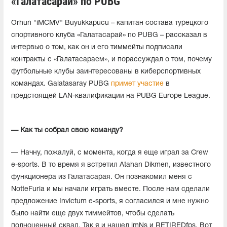
«Галатасарай» по PUBG
Orhun "iMCMV" Buyukkapucu – капитан состава турецкого
спортивного клуба «Галатасарай» по PUBG – рассказал в
интервью о том, как он и его тиммейты подписали
контракты с «Галатасараем», и порассуждал о том, почему
футбольные клубы заинтересованы в киберспортивных
командах. Galatasaray PUBG
примет участие
в
предстоящей LAN-квалификации на PUBG Europe League.
— Как ты собрал свою команду?
— Начну, пожалуй, с момента, когда я еще играл за Crew
e-sports. В то время я встретил Atahan Dikmen, известного
функционера из Галатасарая. Он познакомил меня с
NotteFuria и мы начали играть вместе. После нам сделали
предложение Invictum e-sports, я согласился и мне нужно
было найти еще двух тиммейтов, чтобы сделать
полноценный сквад. Так я и нашел lmNs и RETIREDfps. Вот