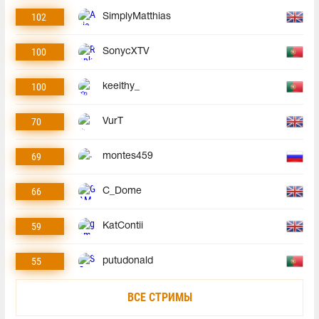
102
SimplyMatthias
100
SonycXTV
100
keeithy_
70
VurT
69
montes459
66
C_Dome
59
KatContii
55
putudonald
ВСЕ СТРИМЫ