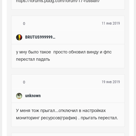
https://forums.pubg.com/forum/17-russian/
11 янв 2019
0
BRUTUS999999999
у мну было такое  просто обновил винду и фпс 
перестал падать
19 янв 2019
0
unknown
У меня тож прыгал...отключил в настройках 
мониторинг ресурсов(график) . прыгать перестал.