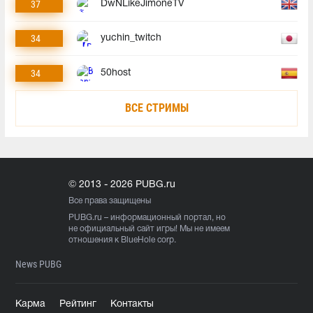
37
DwNLikeJimoneTV
34
yuchin_twitch
34
50host
ВСЕ СТРИМЫ
© 2013 - 2026 PUBG.ru
Все права защищены
PUBG.ru
– информационный портал, но
не официальный сайт игры! Мы не имеем
отношения к BlueHole corp.
News PUBG
Карма
Рейтинг
Контакты