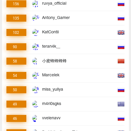
156
ruvya_official
135
Antony_Gamer
102
KatContii
90
teran4k__
58
小蜜蜂蜂蜂蜂
54
Marcelek
50
miss_yuliya
49
m4ri0sgks
46
vvelenavv