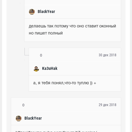
BlackYear
делаешь так потому что оно ставит оконный 
но пишет полный
30 дек 2018
0
Ka3uHak
а, я тебя понял,что-то туплю )) +
29 дек 2018
0
BlackYear