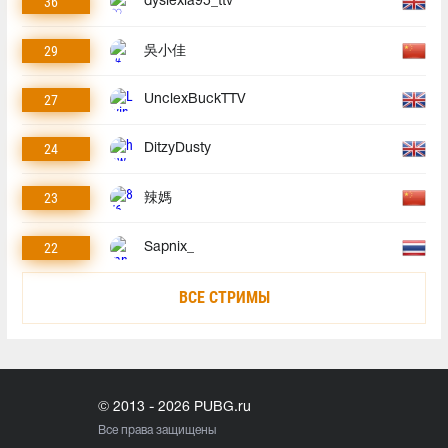
36
dyslexia95_ttv
29
吳小佳
27
UnclexBuckTTV
24
DitzyDusty
23
辣媽
22
Sapnix_
ВСЕ СТРИМЫ
© 2013 - 2026 PUBG.ru
Все права защищены