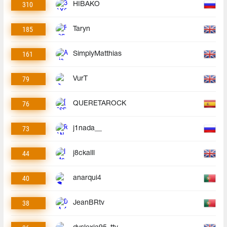
310
HIBAKO
185
Taryn
161
SimplyMatthias
79
VurT
76
QUERETAROCK
73
j1nada__
44
j8ckalll
40
anarqui4
38
JeanBRtv