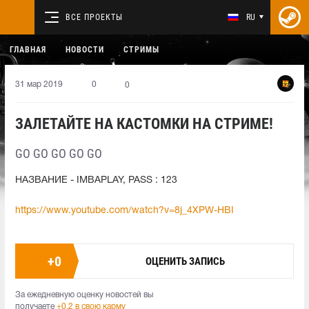
ВСЕ ПРОЕКТЫ
RU
ГЛАВНАЯ
НОВОСТИ
СТРИМЫ
31 мар 2019
0
0
ЗАЛЕТАЙТЕ НА КАСТОМКИ НА СТРИМЕ!
GO GO GO GO GO
НАЗВАНИЕ - IMBAPLAY, PASS : 123
https://www.youtube.com/watch?v=8j_4XPW-HBI
+
0
ОЦЕНИТЬ ЗАПИСЬ
За ежедневную оценку новостей вы
получаете
+0.2 в свою карму