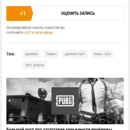
+
1
ОЦЕНИТЬ ЗАПИСЬ
За ежедневную оценку новостей вы
получаете
+0.2 в свою карму
Тэги:
дрейнис
Ламыч
дрейнис пубг
ламыч пубг
пубг рофлы
Большой пост про отсутствие серьезности проблемы