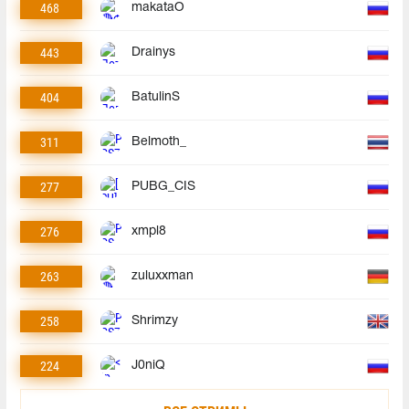
468
makataO
443
Drainys
404
BatulinS
311
Belmoth_
277
PUBG_CIS
276
xmpl8
263
zuluxxman
258
Shrimzy
224
J0niQ