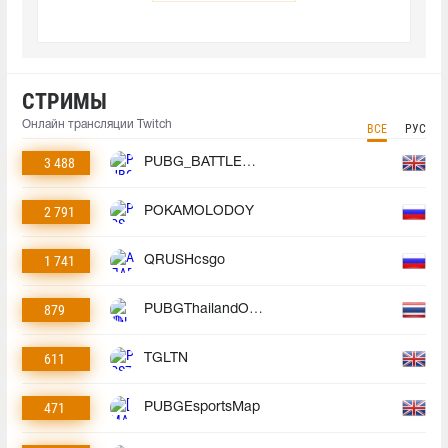
СТРИМЫ
Онлайн трансляции Twitch
ВСЕ
РУС
3 488
PUBG_BATTLEGROUNDS
2 791
POKAMOLODOY
1 741
QRUSHcsgo
879
PUBGThailandOfficial
611
TGLTN
471
PUBGEsportsMap