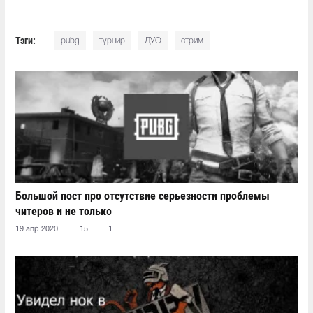
Тэги:
pubg
турнир
ДУО
стрим
Большой пост про отсутствие серьезности проблемы
читеров и не только
19 апр 2020
15
1