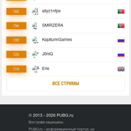
160
allyz1nfps
156
SMIRZERA
133
KapiturinGames
126
J0niQ
119
Erie
ВСЕ СТРИМЫ
© 2013 - 2026 PUBG.ru
Все права защищены
PUBG.ru
– информационный портал, но