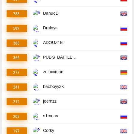
783
DanucD
592
Drainys
388
ADOUZ1E
366
PUBG_BATTLEGROUNDS
277
zuluxxman
241
badboyy2k
212
jeemzz
203
s1muas
197
Corky