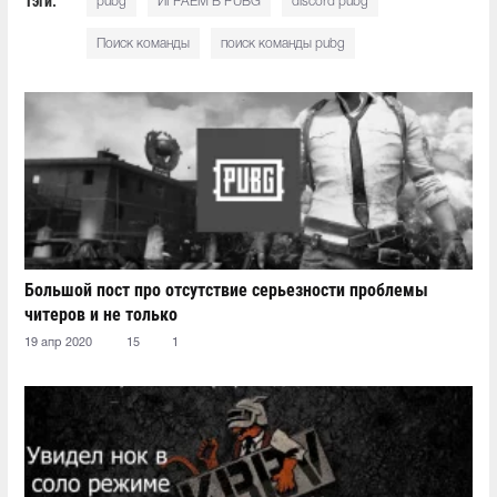
Тэги:
pubg
ИГРАЕМ В PUBG
discord pubg
Поиск команды
поиск команды pubg
Большой пост про отсутствие серьезности проблемы
читеров и не только
19 апр 2020
15
1