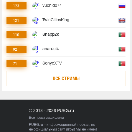
123
vuchido74
121
TwinCitiesKing
110
Shapp2k
92
anarqui4
71
SonycXTV
ВСЕ СТРИМЫ
© 2013 - 2026 PUBG.ru
Все права защищены
PUBG.ru
– информационный портал, но
не официальный сайт игры! Мы не имеем