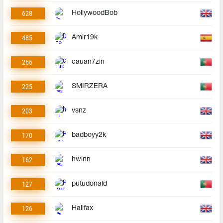
628
HollywoodBob
485
Amir19k
266
cauan7zin
225
SMIRZERA
203
vsnz
170
badboyy2k
162
hwinn
127
putudonald
126
Halifax