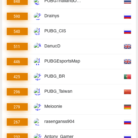
848
PUBGThailandOfficial
590
Drainys
540
PUBG_CIS
511
DanucD
446
PUBGEsportsMap
425
PUBG_BR
296
PUBG_Taiwan
279
Meloonie
267
rasenganss904
232
Antony_Gamer