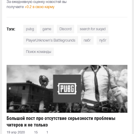
За ежедневную оценку новостей вы
получаете
+0.2 в свою карму
Тэги:
pubg
game
Discord
search for suqad
PlayerUnknown's Battlegrounds
пабг
пубг
Поиск команды
Большой пост про отсутствие серьезности проблемы
читеров и не только
19 апр 2020
15
1