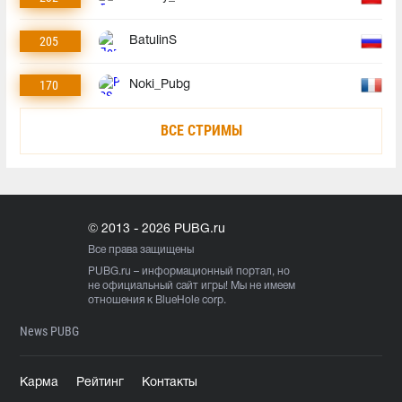
205
BatulinS
170
Noki_Pubg
ВСЕ СТРИМЫ
© 2013 - 2026 PUBG.ru
Все права защищены
PUBG.ru
– информационный портал, но
не официальный сайт игры! Мы не имеем
отношения к BlueHole corp.
News PUBG
Карма
Рейтинг
Контакты