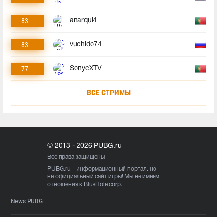
83
anarqui4
83
vuchido74
77
SonycXTV
ВСЕ СТРИМЫ
© 2013 - 2026 PUBG.ru
Все права защищены
PUBG.ru
– информационный портал, но
не официальный сайт игры! Мы не имеем
отношения к BlueHole corp.
News PUBG