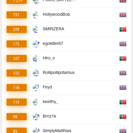
1 279
PUBG_BATTLEGROUNDS
737
HollywoodBob
229
SMIRZERA
172
egokiller67
127
Hiro_o
122
Rollipollipotamus
118
Feyd
113
keeithy_
98
Brnz1k
85
SimplyMatthias