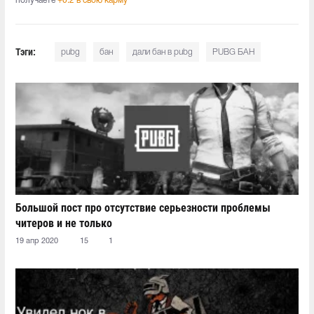
получаете
+0.2 в свою карму
Тэги:
pubg
бан
дали бан в pubg
PUBG БАН
Большой пост про отсутствие серьезности проблемы
читеров и не только
19 апр 2020
15
1