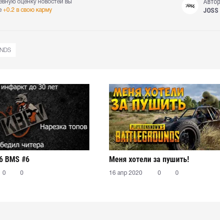
Авто
евную оценку новостей вы
JOSS
е
+0.2 в свою карму
NDS
6 BMS #6
Меня хотели за пушить!
0
0
16 апр 2020
0
0