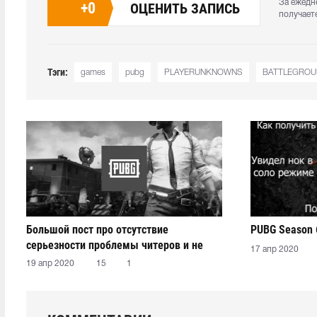
За ежедн
+
0
ОЦЕНИТЬ ЗАПИСЬ
получает
Тэги:
games
pubg
PLAYERUNKNOWNS
BATTLEGROU
Большой пост про отсутствие
PUBG Season 
серьезности проблемы читеров и не
17 апр 2020
только
19 апр 2020
15
1