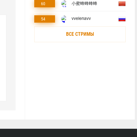
60
小蜜蜂蜂蜂蜂
54
vvelenavv
ВСЕ СТРИМЫ