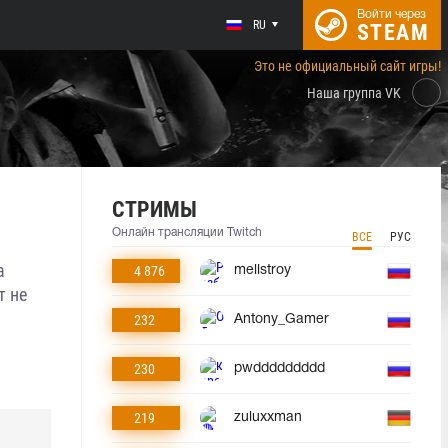
Войти через
RU
STEAM
Это не официальный сайт игры!
Наша группа VK
СТРИМЫ
Онлайн трансляции Twitch
ВСЕ
РУС
а
4 876
mellstroy
т не
232
Antony_Gamer
230
pwddddddddd
219
zuluxxman