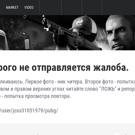
MARKET
VIDEO
рого не отправляется жалоба.
лкиваюсь. Первое фото - ник читера. Второе фото - попытк
евом и правом верхних углах читайте слово "ЛОЖЬ" и репор
о - попытка просмотра повтора.
ns/user/joss31051979/pubg/