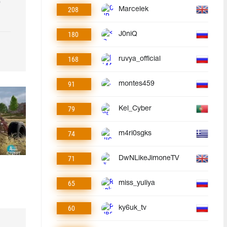
р
208
Marcelek
180
J0niQ
168
ruvya_official
91
montes459
79
Kel_Cyber
74
m4ri0sgks
71
DwNLikeJimoneTV
65
miss_yuliya
60
ky6uk_tv