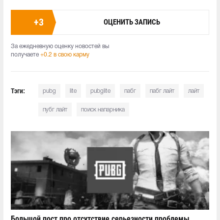
+
3
ОЦЕНИТЬ ЗАПИСЬ
За ежедневную оценку новостей вы
получаете
+0.2 в свою карму
Тэги:
pubg
lite
pubglite
пабг
пабг лайт
лайт
пубг лайт
поиск напарника
Большой пост про отсутствие серьезности проблемы