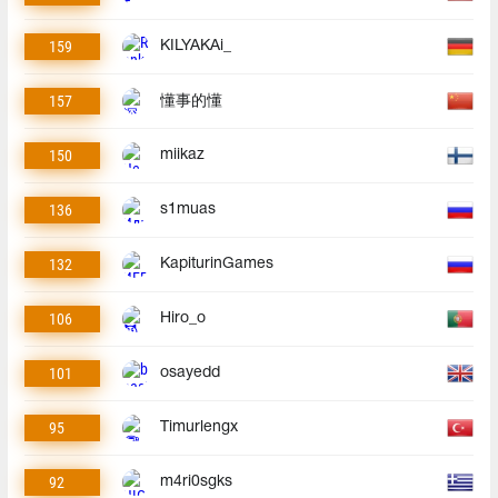
159
KILYAKAi_
157
懂事的懂
150
miikaz
136
s1muas
132
KapiturinGames
106
Hiro_o
101
osayedd
95
Timurlengx
92
m4ri0sgks