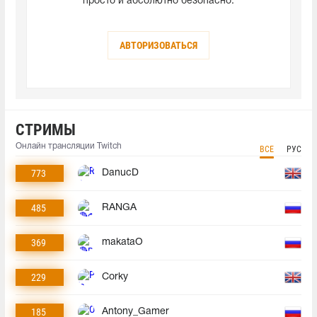
просто и абсолютно безопасно.
АВТОРИЗОВАТЬСЯ
СТРИМЫ
Онлайн трансляции Twitch
ВСЕ
РУС
773
DanucD
485
RANGA
369
makataO
229
Corky
185
Antony_Gamer