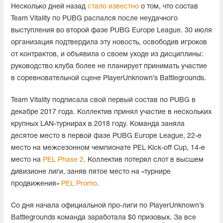
Несколько дней назад
стало известно
о том, что состав
Team Vitality по PUBG распался после неудачного
выступления во второй фазе PUBG Europe League. 30 июля
организация подтвердила эту новость, освободив игроков
от контрактов, и объявила о своем уходе из дисциплины:
руководство клуба более не планирует принимать участие
в соревновательной сцене PlayerUnknown’s Battlegrounds.
Team Vitality подписала свой первый состав по PUBG в
декабре 2017 года. Коллектив принял участие в нескольких
крупных LAN-турнирах в 2018 году. Команда заняла
десятое место в первой фазе PUBG Europe League, 22-е
место на межсезонном чемпионате PEL Kick-off Cup, 14-е
место на
PEL Phase 2
. Коллектив потерял слот в высшем
дивизионе лиги, заняв пятое место на «турнире
продвижения»
PEL Promo
.
Со дня начала официальной про-лиги по PlayerUnknown’s
Battlegrounds команда заработала $0 призовых. За все