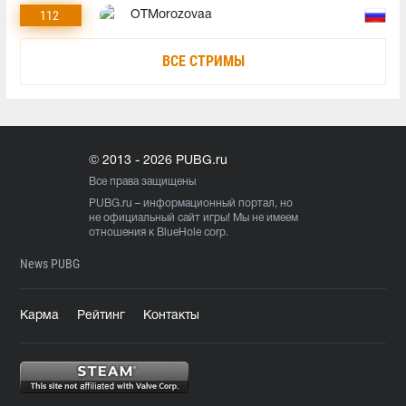
112
OTMorozovaa
ВСЕ СТРИМЫ
© 2013 - 2026 PUBG.ru
Все права защищены
PUBG.ru
– информационный портал, но
не официальный сайт игры! Мы не имеем
отношения к BlueHole corp.
News PUBG
Карма
Рейтинг
Контакты