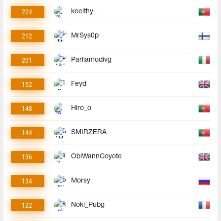
224
keeithy_
212
MrSys0p
201
Parliamodivg
152
Feyd
148
Hiro_o
144
SMIRZERA
136
ObiWannCoyote
134
Morsy
122
Noki_Pubg