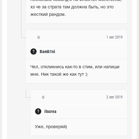
хз че за страта там должна быть, но это 
жесткий рандом.
1 авг 2019
0
Bamb1ni
Чел, откликнись как-то в стим, или напиши 
мне. Ник такой же как тут :)
2 авг 2019
0
itscrea
Уже, проверяй)