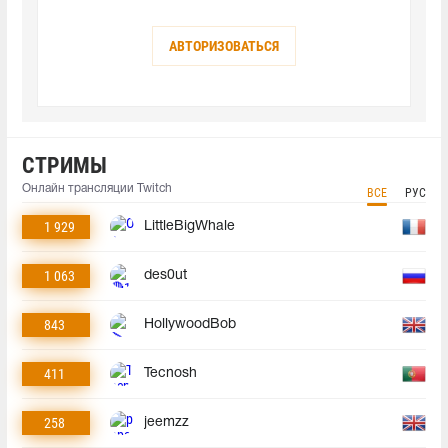
АВТОРИЗОВАТЬСЯ
СТРИМЫ
Онлайн трансляции Twitch
ВСЕ
РУС
1 929
LittleBigWhale
1 063
des0ut
843
HollywoodBob
411
Tecnosh
258
jeemzz