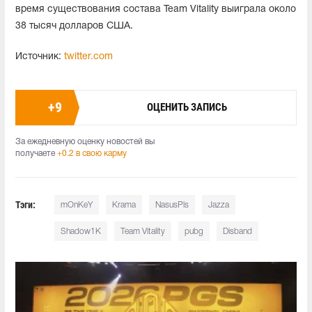
время существования состава Team Vitality выиграла около
38 тысяч долларов США.
Источник:
twitter.com
+
9
ОЦЕНИТЬ ЗАПИСЬ
За ежедневную оценку новостей вы
получаете
+0.2 в свою карму
Тэги:
mOnKeY
Krama
NasusPls
Jazza
Shadow1K
Team Vitality
pubg
Disband