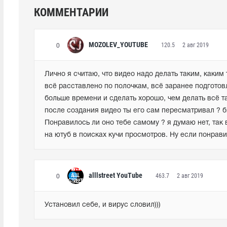
КОММЕНТАРИИ
MOZOLEV_YOUTUBE
120.5
2 авг 2019
0
Лично я считаю, что видео надо делать таким, каким т
всё расставлено по полочкам, всё заранее подготовл
больше времени и сделать хорошо, чем делать всё так,
после создания видео ты его сам пересматривал ? бы
Понравилось ли оно тебе самому ? я думаю нет, так в
на ютуб в поисках кучи просмотров. Ну если понравил
alllstreet YouTube
463.7
2 авг 2019
0
Установил себе, и вирус словил)))