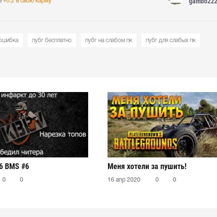
gambo22
е
+0.2 в свою карму
 ошибка
пубг бесплатно
пубг на слабом пк
пубг для слабых пк
6 BMS #6
Меня хотели за пушить!
0
0
16 апр 2020
0
0