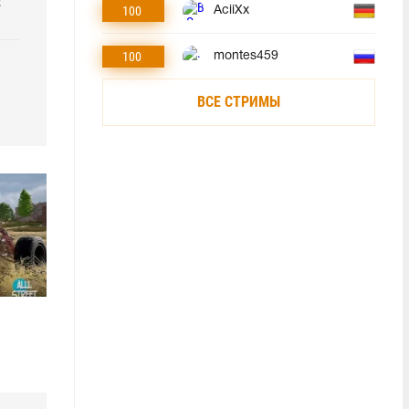
2
100
AciiXx
100
montes459
ВСЕ СТРИМЫ