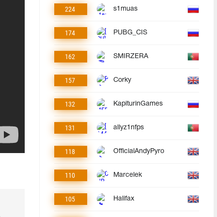
224
s1muas
174
PUBG_CIS
162
SMIRZERA
157
Corky
132
KapiturinGames
131
allyz1nfps
118
OfficialAndyPyro
110
Marcelek
105
Halifax