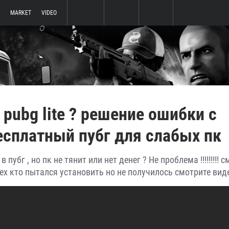
MARKET
VIDEO
 pubg lite ? решение ошибки с
бесплатный пубг для слабых пк
 пубг , но пк не тянит или нет денег ? Не проблема !!!!!!!!! 
тех кто пытался установить но не получилось смотрите виде