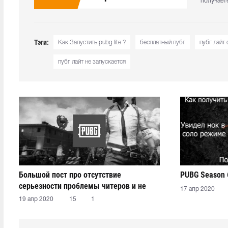
получает
Тэги:
Как Запустить pubg lite ?
бесплатный пубг
пубг лайт
пубг лайт не запускается
Большой пост про отсутствие
PUBG Season 
серьезности проблемы читеров и не
17 апр 2020
только
19 апр 2020
15
1