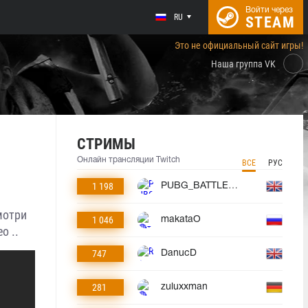
Войти через
RU
STEAM
Это не официальный сайт игры!
Наша группа VK
СТРИМЫ
Онлайн трансляции Twitch
ВСЕ
РУС
1 198
PUBG_BATTLEGROUNDS
смотри
1 046
makataO
о ..
747
DanucD
281
zuluxxman