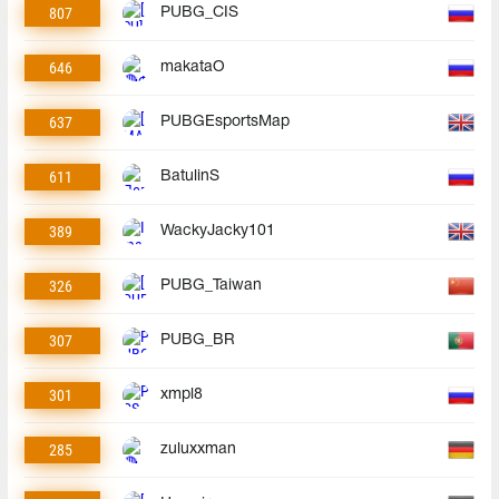
807
PUBG_CIS
646
makataO
637
PUBGEsportsMap
611
BatulinS
389
WackyJacky101
326
PUBG_Taiwan
307
PUBG_BR
301
xmpl8
285
zuluxxman