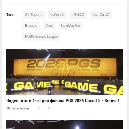
Тэги:
G2 Esports
derYannis
nELLOZ
Itzz_ChrizZ
Braexco
Caint
UdyrMayFire
PUBG Europe League
Видео: итоги 1-го дня финала PGS 2026 Circuit 3 - Series 1
18 часов назад
0
0