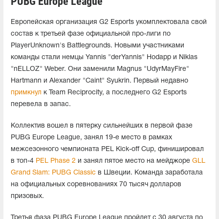
PUBG Europe League
Европейская организация G2 Esports укомплектовала свой
состав к третьей фазе официальной про-лиги по
PlayerUnknown's Battlegrounds. Новыми участниками
команды стали немцы Yannis "derYannis" Hodapp и Niklas
"nELLOZ" Weber. Они заменили Magnus "UdyrMayFire"
Hartmann и Alexander "Caint" Syukrin. Первый недавно
примкнул
к Team Reciprocity, а последнего G2 Esports
перевела в запас.
Коллектив вошел в пятерку сильнейших в первой фазе
PUBG Europe League, занял 19-е место в рамках
межсезонного чемпионата PEL Kick-off Cup, финишировал
в топ-4
PEL Phase 2
и занял пятое место на мейджоре
GLL
Grand Slam: PUBG Classic
в Швеции. Команда заработала
на официальных соревнованиях 70 тысяч долларов
призовых.
Третья фаза PUBG Europe League пройдет с 30 августа по