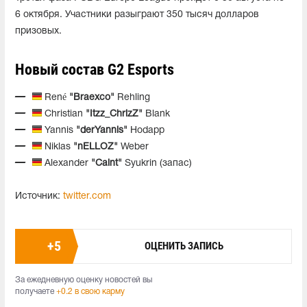
6 октября. Участники разыграют 350 тысяч долларов
призовых.
Новый состав G2 Esports
René
"Braexco"
Rehling
Christian
"Itzz_ChrizZ"
Blank
Yannis
"derYannis"
Hodapp
Niklas
"nELLOZ"
Weber
Alexander
"Caint"
Syukrin (запас)
Источник:
twitter.com
+
5
ОЦЕНИТЬ ЗАПИСЬ
За ежедневную оценку новостей вы
получаете
+0.2 в свою карму