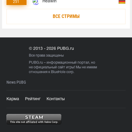
251
Heawin
ВСЕ СТРИМЫ
© 2013 - 2026 PUBG.ru
Все права защищены
PUBG.ru
– информационный портал, но
не официальный сайт игры! Мы не имеем
отношения к BlueHole corp.
News PUBG
Карма
Рейтинг
Контакты