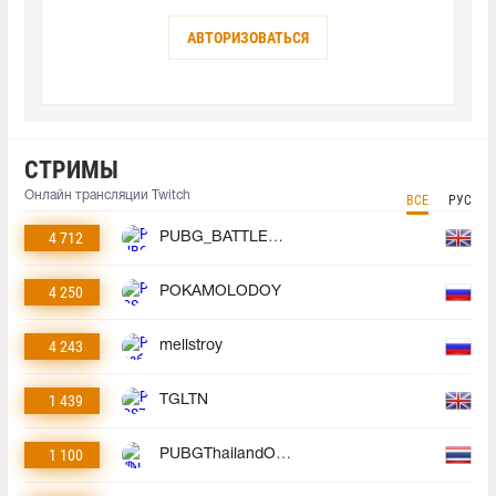
АВТОРИЗОВАТЬСЯ
СТРИМЫ
Онлайн трансляции Twitch
ВСЕ
РУС
4 712
PUBG_BATTLEGROUNDS
4 250
POKAMOLODOY
4 243
mellstroy
1 439
TGLTN
1 100
PUBGThailandOfficial