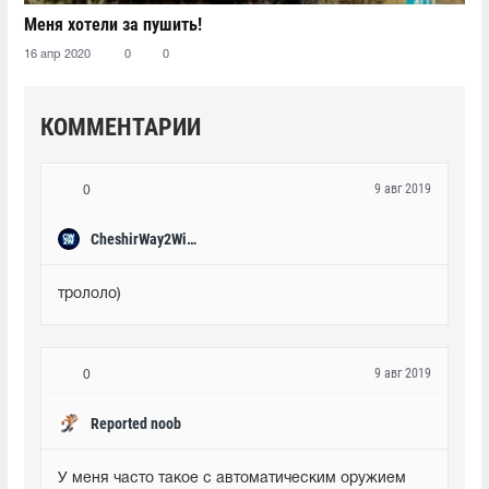
Меня хотели за пушить!
16 апр 2020
0
0
КОММЕНТАРИИ
9 авг 2019
0
CheshirWay2Win✔
трололо)
9 авг 2019
0
Reported noob
У меня часто такое с автоматическим оружием 