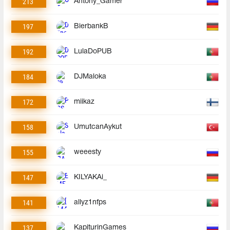
213
Antony_Gamer
197
BierbankB
192
LulaDoPUB
184
DJMaloka
172
miikaz
158
UmutcanAykut
155
weeesty
147
KILYAKAi_
141
allyz1nfps
137
KapiturinGames