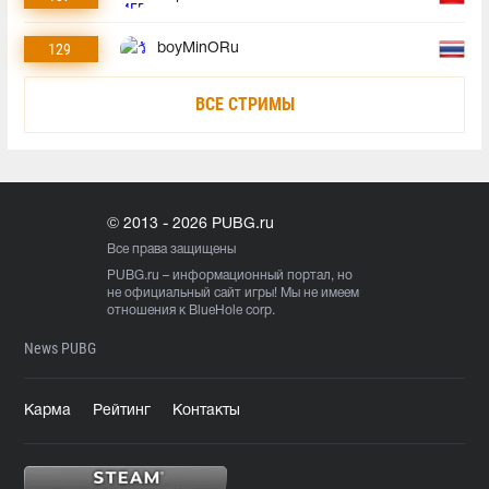
129
boyMinORu
ВСЕ СТРИМЫ
© 2013 - 2026 PUBG.ru
Все права защищены
PUBG.ru
– информационный портал, но
не официальный сайт игры! Мы не имеем
отношения к BlueHole corp.
News PUBG
Карма
Рейтинг
Контакты