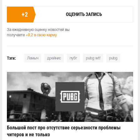
+
2
ОЦЕНИТЬ ЗАПИСЬ
За ежедневную оценку новостей вы
получаете
+0.2 в свою карму
Тэги:
Ламыч
дрейнис
пубг
pubg wtf
pubg
Большой пост про отсутствие серьезности проблемы
читеров и не только