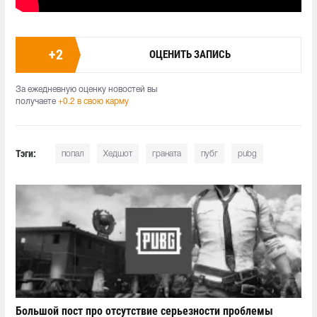
+
2
ОЦЕНИТЬ ЗАПИСЬ
За ежедневную оценку новостей вы
получаете
+0.2 в свою карму
Тэги:
попал
Хедшот
граната
пубг
pubg
Большой пост про отсутствие серьезности проблемы