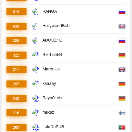
819
RANGA
633
HollywoodBob
385
ADOUZ1E
322
BierbankB
317
Marcelek
297
kaaaay
243
RayaOnAir
216
miikaz
203
LulaDoPUB