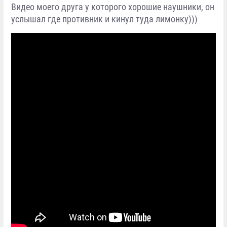
Видео моего друга у которого хорошие наушники, он
услышал где противник и кинул туда лимонку)))