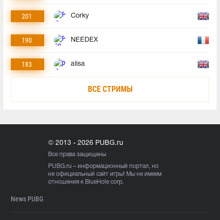
201
Corky
190
NEEDEX
183
alisa
ВСЕ СТРИМЫ
© 2013 - 2026 PUBG.ru
Все права защищены
PUBG.ru
– информационный портал, но
не официальный сайт игры! Мы не имеем
отношения к BlueHole corp.
News PUBG