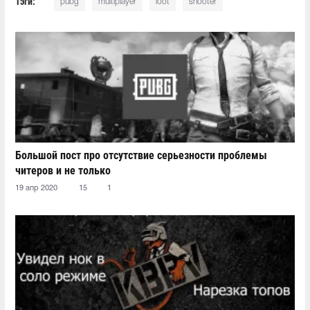
Тэги:
pubg
multiplayer
loot
shooter
Большой пост про отсутствие серьезности проблемы
читеров и не только
19 апр 2020
15
1