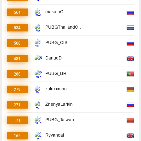
564
makataO
534
PUBGThailandOfficial
500
PUBG_CIS
481
DanucD
280
PUBG_BR
279
zuluxxman
271
ZhenyaLarkin
171
PUBG_Taiwan
165
Ryvandal