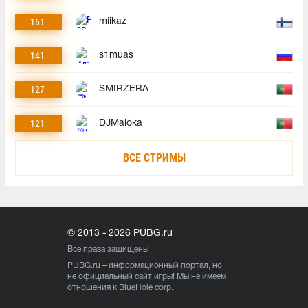
161
miikaz
141
s1muas
127
SMIRZERA
121
DJMaloka
ВСЕ СТРИМЫ
© 2013 - 2026 PUBG.ru
Все права защищены
PUBG.ru
– информационный портал, но
не официальный сайт игры! Мы не имеем
отношения к BlueHole corp.