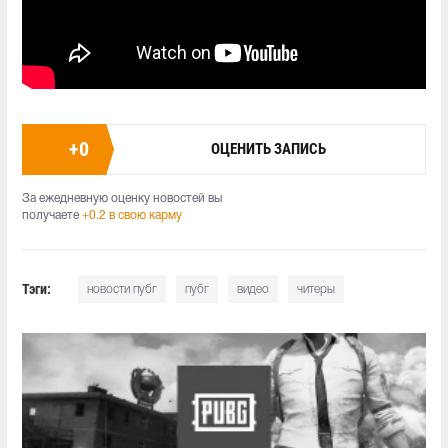
+
0
ОЦЕНИТЬ ЗАПИСЬ
За ежедневную оценку новостей вы
получаете
+0.2 в свою карму
Тэги:
новости пубг
пубг
видео
читеры