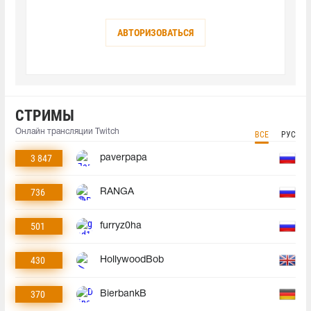
АВТОРИЗОВАТЬСЯ
СТРИМЫ
Онлайн трансляции Twitch
ВСЕ
РУС
3 847
paverpapa
736
RANGA
501
furryz0ha
430
HollywoodBob
370
BierbankB