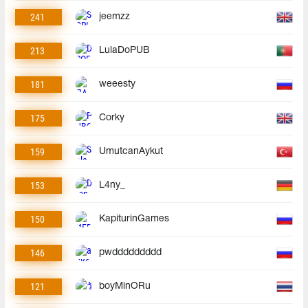
241
jeemzz
213
LulaDoPUB
181
weeesty
175
Corky
159
UmutcanAykut
153
L4ny_
150
KapiturinGames
146
pwddddddddd
121
boyMinORu