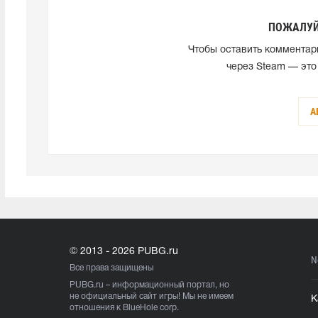
ПОЖАЛУЙ
Чтобы оставить комментар
через Steam — это
А
© 2013 - 2026 PUBG.ru
N
Все права защищены
PUBG.ru
– информационный портал, но
не официальный сайт игры! Мы не имеем
К
отношения к BlueHole corp.