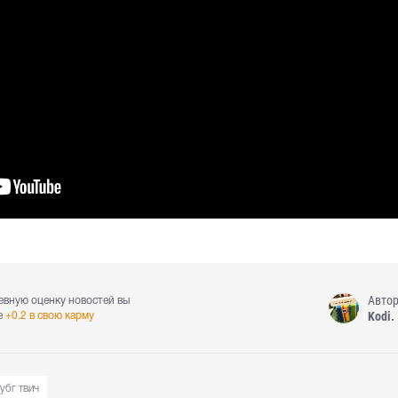
Авто
евную оценку новостей вы
Kodi.
е
+0.2 в свою карму
убг твич