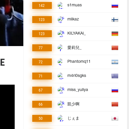
142
s1muas
123
miikaz
123
KILYAKAi_
77
愛莉兒_
Е
72
Phantomq11
71
m4ri0sgks
67
miss_yuliya
66
凱少啊
50
じぇま