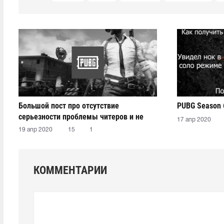
Большой пост про отсутствие
PUBG Season 
серьезности проблемы читеров и не
17 апр 2020
только
19 апр 2020
15
1
КОММЕНТАРИИ