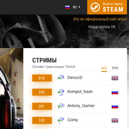
Войти через
RU
STEAM
Это не официальный сайт игры!
Наша группа VK
СТРИМЫ
Онлайн трансляции Twitch
ВСЕ
РУС
810
DanucD
260
Kompot_trash
201
Antony_Gamer
165
Corky