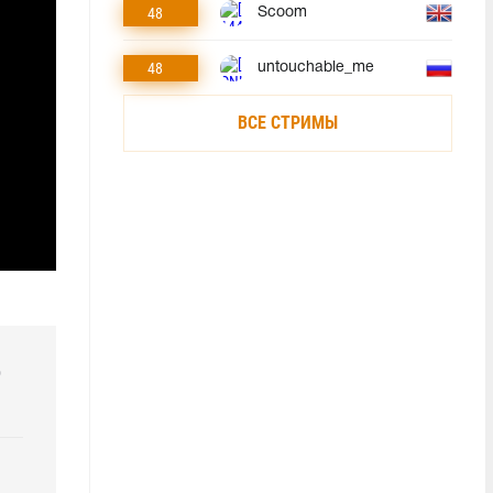
48
Scoom
48
untouchable_me
ВСЕ СТРИМЫ
р