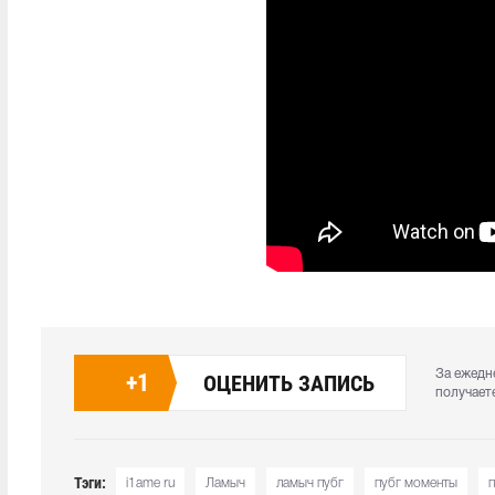
За ежедн
+
1
ОЦЕНИТЬ ЗАПИСЬ
получает
Тэги:
i1ame ru
Ламыч
ламыч пубг
пубг моменты
п