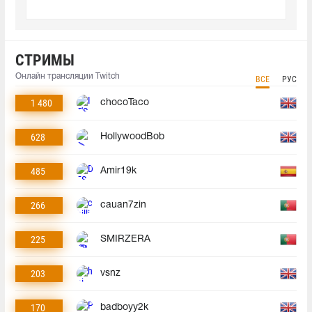
СТРИМЫ
Онлайн трансляции Twitch
ВСЕ
РУС
1 480
chocoTaco
628
HollywoodBob
485
Amir19k
266
cauan7zin
225
SMIRZERA
203
vsnz
170
badboyy2k