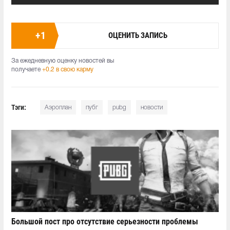
+
1
ОЦЕНИТЬ ЗАПИСЬ
За ежедневную оценку новостей вы
получаете
+0.2 в свою карму
Тэги:
Аэроплан
пубг
pubg
новости
Большой пост про отсутствие серьезности проблемы