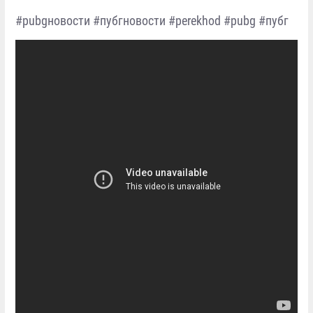
#pubgновости #пубгновости #perekhod #pubg #пубг