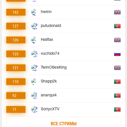
162
hwinn
127
putudonald
126
Halifax
123
vuchido74
121
TwinCitiesKing
110
Shapp2k
92
anarqui4
71
SonycXTV
ВСЕ СТРИМЫ