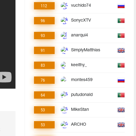
112
vuchido74
96
SonycXTV
93
anarqui4
91
SimplyMatthias
83
keeithy_
76
montes459
64
putudonald
53
MikeStan
53
ARCHO
k