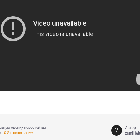
Автор
евную оценку новостей вы
zemllia
е
+0.2 в свою карму