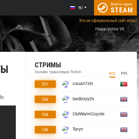
Войти через
RU
STEAM
Это не официальный сайт игры!
Наша группа VK
СТРИМЫ
ТЫ
Онлайн трансляции Twitch
ВСЕ
РУС
231
cauan7zin
e.
184
badboyy2k
164
ObiWannCoyote
140
Taryn