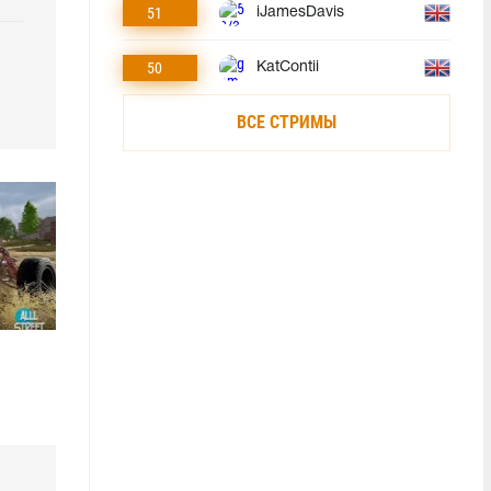
51
iJamesDavis
50
KatContii
ВСЕ СТРИМЫ