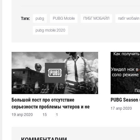
Тэги:
pubg
PUBG Mobile
ПУБГ МОБАЙЛ
пабг мобайл
pubg mobile 2020
Большой пост про отсутствие
PUBG Season 
серьезности проблемы читеров и не
17 апр 2020
только
19 апр 2020
15
1