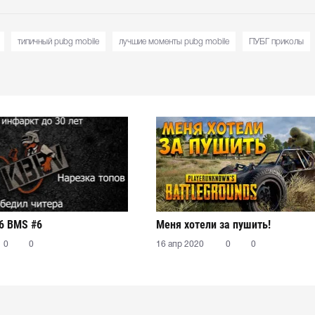
типичный pubg mobile
лучшие моменты pubg mobile
ПУБГ приколы
6 BMS #6
Меня хотели за пушить!
0
0
16 апр 2020
0
0