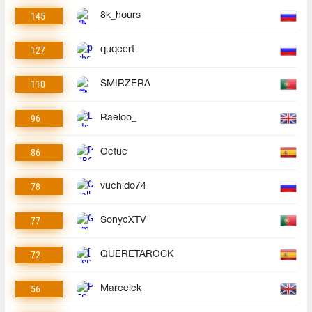
145
8k_hours
127
quqeert
110
SMIRZERA
96
Raeloo_
86
Octuc
78
vuchido74
77
SonycXTV
72
QUERETAROCK
56
Marcelek