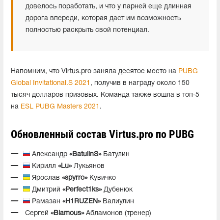
довелось поработать, и что у парней еще длинная
дорога впереди, которая даст им возможность
полностью раскрыть свой потенциал.
Напомним, что Virtus.pro заняла десятое место на
PUBG
Global Invitational.S 2021
, получив в награду около 150
тысяч долларов призовых. Команда также вошла в топ-5
на
ESL PUBG Masters 2021
.
Обновленный состав Virtus.pro по PUBG
Александр
«BatulinS»
Батулин
Кирилл
«Lu»
Лукьянов
Ярослав
«spyrro»
Кувичко
Дмитрий
«Perfect1ks»
Дубенюк
Рамазан
«H1RUZEN»
Валиулин
Сергей
«Blamous»
Абламонов (тренер)