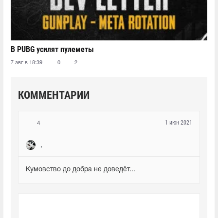
В PUBG усилят пулеметы
7 авг в 18:39
0
2
КОММЕНТАРИИ
1 июн 2021
4
.
Кумовство до добра не доведёт...