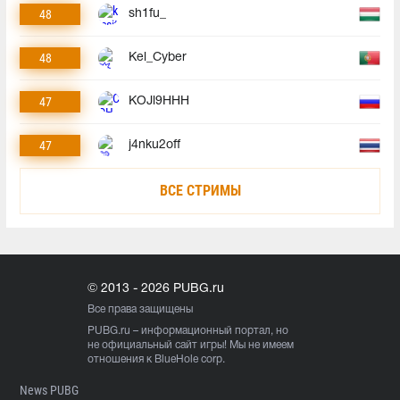
48
sh1fu_
48
Kel_Cyber
47
KOJl9HHH
47
j4nku2off
ВСЕ СТРИМЫ
© 2013 - 2026 PUBG.ru
Все права защищены
PUBG.ru
– информационный портал, но
не официальный сайт игры! Мы не имеем
отношения к BlueHole corp.
News PUBG