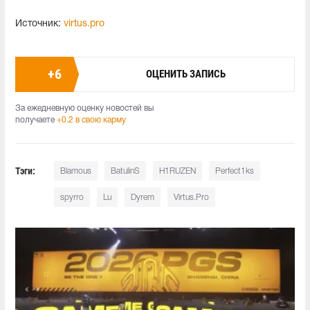
Источник:
virtus.pro
+
6
ОЦЕНИТЬ ЗАПИСЬ
За ежедневную оценку новостей вы
получаете
+0.2 в свою карму
Тэги:
Blamous
BatulinS
H1RUZEN
Perfect1ks
spyrro
Lu
Dyrem
Virtus.Pro