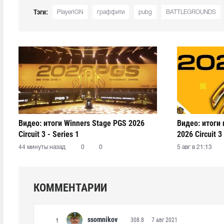
Тэги:
PlayerIGN
граффити
pubg
BATTLEGROUNDS
Видео: итоги Winners Stage PGS 2026
Видео: итоги
Circuit 3 - Series 1
2026 Circuit 3 
44 минуты назад
0
0
5 авг в 21:13
КОММЕНТАРИИ
ssomnikov
308.8
7 авг 2021
1