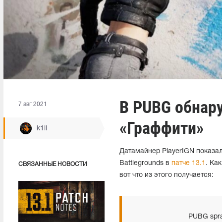
В PUBG обнару
7 авг 2021
«Граффити»
k1ll
Датамайнер PlayerIGN показал
Battlegrounds в
патче 13.1
. Ка
СВЯЗАННЫЕ НОВОСТИ
вот что из этого получается:
PUBG spray