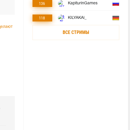
136
KapiturinGames
118
KILYAKAi_
делают
ВСЕ СТРИМЫ
р