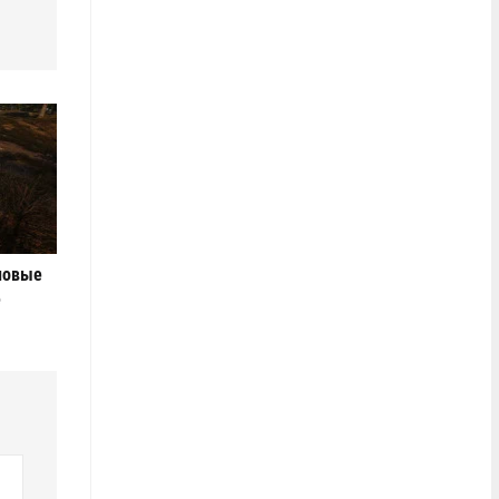
новые
е