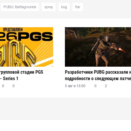
PUBG: Battlegrounds
spray
bug
баг
 групповой стадии PGS
Разработчики PUBG рассказали 
- Series 1
подробности о следующем патч
0
0
5 авг в 13:50
0
2