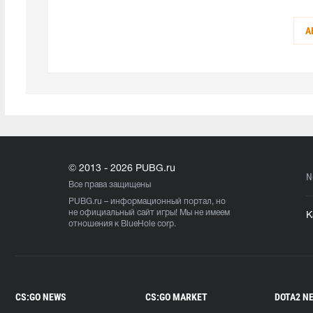
А
© 2013 - 2026 PUBG.ru
N
Все права защищены
PUBG.ru
– информационный портал, но
не официальный сайт игры! Мы не имеем
К
отношения к BlueHole corp.
CS:GO NEWS
CS:GO MARKET
DOTA2 N