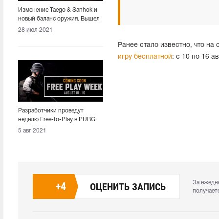
Изменение Taego & Sanhok и
новый баланс оружия. Вышел
патч 13.1
28 июл 2021
Ранее стало известно, что на
игру бесплатной
: с 10 по 16 
Разработчики проведут
неделю Free-to-Play в PUBG
5 авг 2021
За ежедн
+
4
ОЦЕНИТЬ ЗАПИСЬ
получает