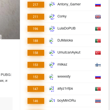
217
Antony_Gamer
211
Corky
196
LulaDoPUB
188
DJMaloka
158
UmutcanAykut
153
miikaz
в PUBG:
152
weeesty
ми, и
147
allyz1nfps
146
boyMinORu