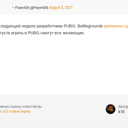
August 5, 2021
— PlayerIGN (@PlayerIGN)
 следующей неделе разработчики PUBG: Battlegrounds
временно с
августа играть в PUBG смогут все желающие.
Авто
евную оценку новостей вы
k1ll
е
+0.2 в свою карму