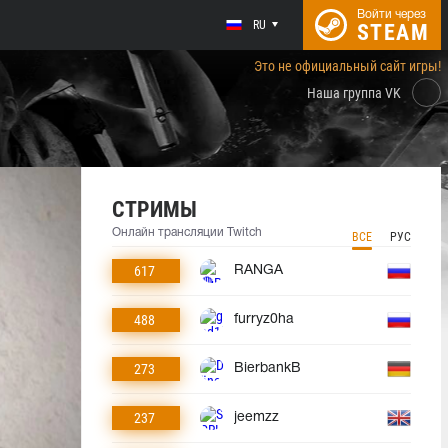
Войти через
RU
STEAM
Это не официальный сайт игры!
Наша группа VK
СТРИМЫ
Онлайн трансляции Twitch
ВСЕ
РУС
617
RANGA
488
furryz0ha
273
BierbankB
237
jeemzz