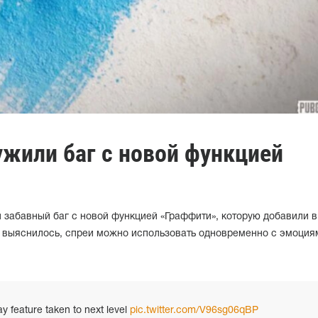
жили баг с новой функцией
 забавный баг с новой функцией «Граффити», которую добавили 
к выяснилось, спреи можно использовать одновременно с эмоция
 feature taken to next level
pic.twitter.com/V96sg06qBP