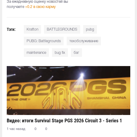
За ежедневную оценку новостей вы
получаете
+0.2 в свою карму
Тэги:
Krafton
BATTLEGROUNDS
pubg
PUBG: Battlegrounds
техобслуживание
maintenance
bug fix
баг
Видео: итоги Survival Stage PGS 2026 Circuit 3 - Series 1
1 час назад
0
0