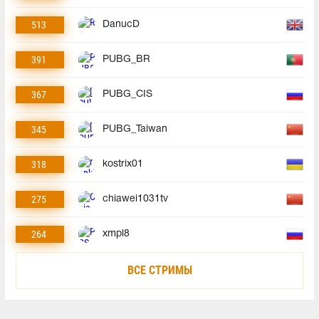
513
DanucD
391
PUBG_BR
367
PUBG_CIS
345
PUBG_Taiwan
318
kostrix01
275
chiawei1031tv
264
xmpl8
ВСЕ СТРИМЫ