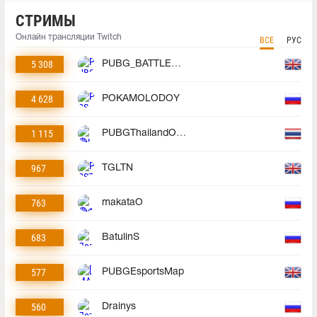
СТРИМЫ
Онлайн трансляции Twitch
ВСЕ
РУС
5 308
PUBG_BATTLEGROUNDS
4 628
POKAMOLODOY
1 115
PUBGThailandOfficial
967
TGLTN
763
makataO
683
BatulinS
577
PUBGEsportsMap
560
Drainys