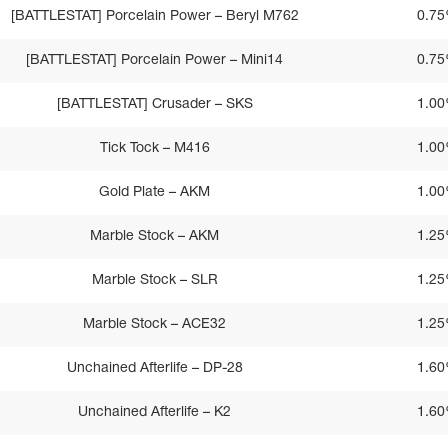
[BATTLESTAT] Porcelain Power – Beryl M762
0.7
[BATTLESTAT] Porcelain Power – Mini14
0.7
[BATTLESTAT] Crusader – SKS
1.0
Tick Tock – M416
1.0
Gold Plate – AKM
1.0
Marble Stock – AKM
1.2
Marble Stock – SLR
1.2
Marble Stock – ACE32
1.2
Unchained Afterlife – DP-28
1.6
Unchained Afterlife – K2
1.6