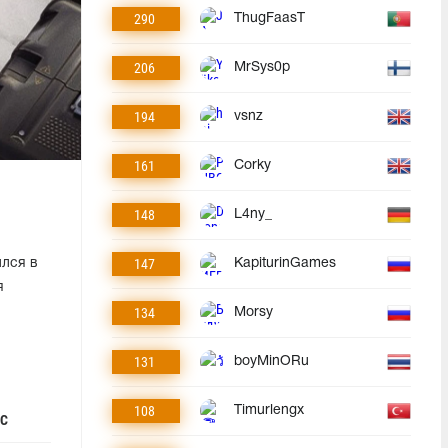
290
ThugFaasT
206
MrSys0p
194
vsnz
161
Corky
148
L4ny_
147
лся в
KapiturinGames
я
134
Morsy
131
boyMinORu
108
Timurlengx
С