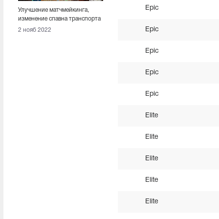
Epic
Улучшение матчмейкинга,
изменение спавна транспорта
и коллаборация с Неймаром.
Epic
2 нояб 2022
Вышел патч 20.2
Epic
Epic
Epic
Elite
Elite
Elite
Elite
Elite