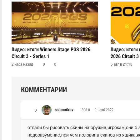
Видео: итоги Winners Stage PGS 2026
Видео: итоги
Circuit 3 - Series 1
2026 Circuit 3 
2 часа назад
0
0
5 авг в 21:13
КОММЕНТАРИИ
ssomnikov
308.8
9 нояб 2022
3
отдали бы рисовать скины на оружие,игрокам,они б з
недоразумение,при чем половина скинов из ящика,ко