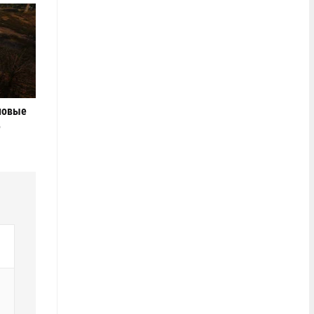
новые
е