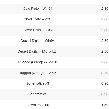
Gold Plate – Win94
2.8
Silver Plate – VSS
2.8
Silver Plate – AUG
2.8
Desert Digital – Win94
2.8
Desert Digital – Micro UZI
2.8
Rugged (Orange) – M416
2.8
Rugged (Orange) – AKM
2.8
Schematics x3
0.9
Schematics
0.9
Polymers x200
1.5