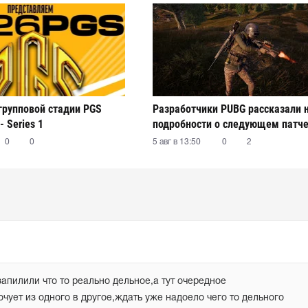
 групповой стадии PGS
Разработчики PUBG рассказали 
- Series 1
подробности о следующем патч
0
0
5 авг в 13:50
0
2
апилили что то реально дельное,а тут очередное 
чует из одного в другое,ждать уже надоело чего то дельного