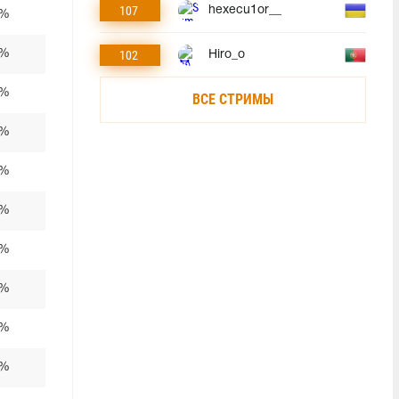
107
hexecu1or__
5%
102
5%
Hiro_o
0%
ВСЕ СТРИМЫ
0%
0%
5%
5%
5%
0%
0%