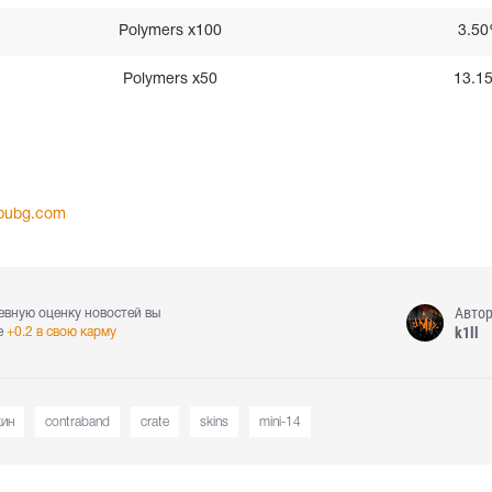
Polymers x100
3.5
Polymers x50
13.1
.pubg.com
Авто
евную оценку новостей вы
k1ll
е
+0.2 в свою карму
кин
contraband
crate
skins
mini-14