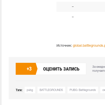
–
–
Источник:
global.battlegrounds
За ежедн
+
3
ОЦЕНИТЬ ЗАПИСЬ
получает
Тэги:
pubg
BATTLEGROUNDS
PUBG: Battlegrounds
с