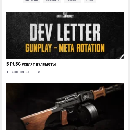
В PUBG усилят пулеметы
11 часов назад
0
1