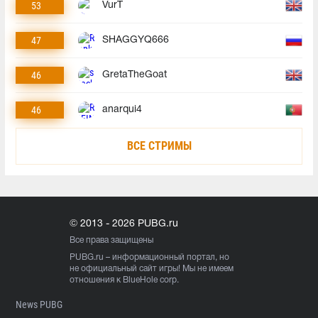
53
VurT
47
SHAGGYQ666
46
GretaTheGoat
46
anarqui4
ВСЕ СТРИМЫ
© 2013 - 2026 PUBG.ru
Все права защищены
PUBG.ru
– информационный портал, но
не официальный сайт игры! Мы не имеем
отношения к BlueHole corp.
News PUBG