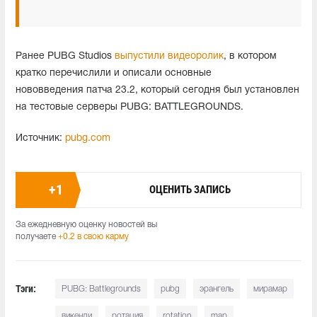
Ранее PUBG Studios
выпустили видеоролик
, в котором
кратко перечислили и описали основные
нововведения патча 23.2, который сегодня был установлен
на тестовые серверы PUBG: BATTLEGROUNDS.
Источник:
pubg.com
+
1
ОЦЕНИТЬ ЗАПИСЬ
За ежедневную оценку новостей вы
получаете
+0.2 в свою карму
Тэги:
PUBG: Battlegrounds
pubg
эрангель
мирамар
викенди
ротация
rotation
map