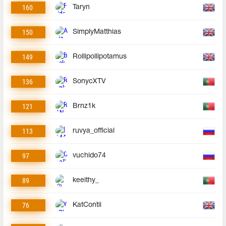
160
Taryn
150
SimplyMatthias
149
Rollipollipotamus
136
SonycXTV
121
Brnz1k
113
ruvya_official
97
vuchido74
89
keeithy_
76
KatContii