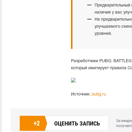
Предварительный п
наличия у вас улу
На предварительн
улучшаемого скин
уровней.
Разработчики PUBG: BATTLE
который имитирует правила Co
Источник:
pubg.ru
За ежедн
+
2
ОЦЕНИТЬ ЗАПИСЬ
получает