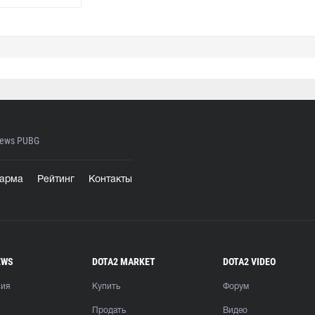
ews PUBG
арма
Рейтинг
Контакты
EWS
DOTA2 MARKET
DOTA2 VIDEO
ния
Купить
Форум
Продать
Видео