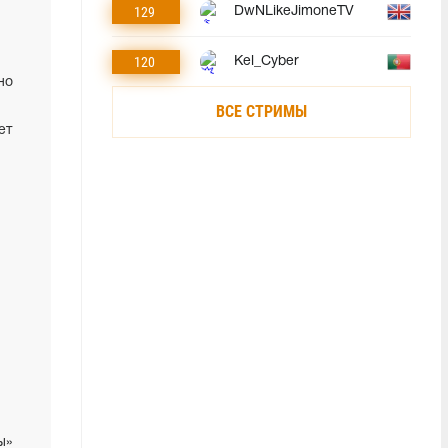
129
DwNLikeJimoneTV
120
Kel_Cyber
но
ВСЕ СТРИМЫ
ет
ы»