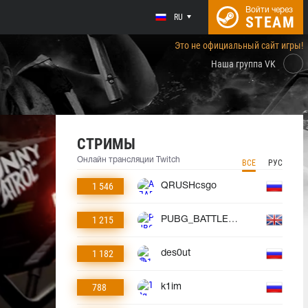
Войти через
RU
STEAM
Это не официальный сайт игры!
Наша группа VK
СТРИМЫ
Онлайн трансляции Twitch
ВСЕ
РУС
1 546
QRUSHcsgo
1 215
PUBG_BATTLEGROUNDS
1 182
des0ut
788
k1im