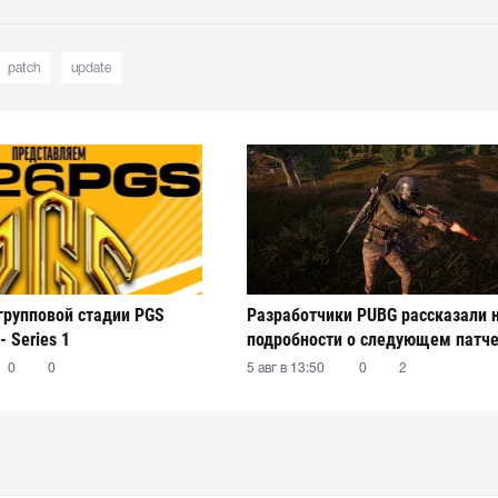
patch
update
 групповой стадии PGS
Разработчики PUBG рассказали 
- Series 1
подробности о следующем патч
0
0
5 авг в 13:50
0
2