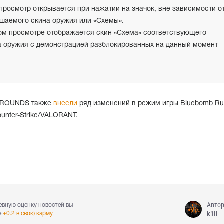
росмотр открывается при нажатии на значок, вне зависимости о
чшаемого скина оружия или «Схемы».
ом просмотре отображается скин «Схема» соответствующего
а оружия с демонстрацией разблокированных на данный момент
GROUNDS также
внесли
ряд изменений в режим игры Bluebomb Ru
unter-Strike/VALORANT.
Авто
евную оценку новостей вы
k1ll
е
+0.2 в свою карму