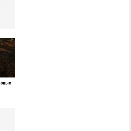
новые
е