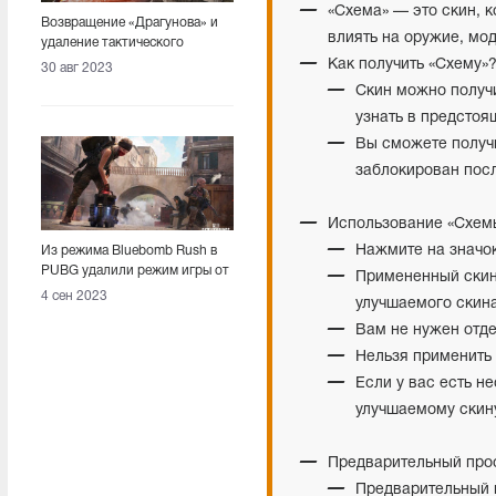
«Схема» — это скин, 
Возвращение «Драгунова» и
влиять на оружие, мод
удаление тактического
снаряжения. Вышел патч 25.2
Как получить «Схему»
30 авг 2023
Скин можно получи
узнать в предстоя
Вы сможете получи
заблокирован посл
Использование «Схем
Нажмите на значок
Из режима Bluebomb Rush в
PUBG удалили режим игры от
Примененный скин
1-го лица
4 сен 2023
улучшаемого скин
Вам не нужен отде
Нельзя применить 
Если у вас есть н
улучшаемому скину
Предварительный про
Предварительный 