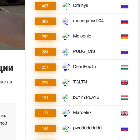
607
Drainys
309
rasenganss904
292
Meloonie
264
PUBG_CIS
ции
257
DeadFox15
229
уже на
TGLTN
191
bLYYYPLAYS
177
Marcelek
ших
этой
144
pwddddddddd