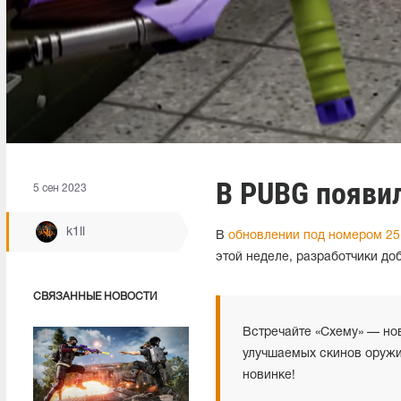
В PUBG появи
5 сен 2023
k1ll
В
обновлении под номером 25
этой неделе, разработчики до
СВЯЗАННЫЕ НОВОСТИ
Встречайте «Схему» — но
улучшаемых скинов оружи
новинке!