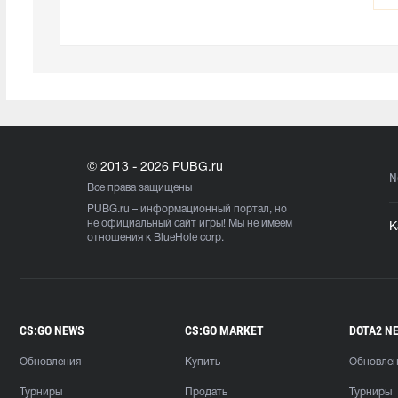
© 2013 - 2026 PUBG.ru
N
Все права защищены
PUBG.ru
– информационный портал, но
не официальный сайт игры! Мы не имеем
К
отношения к BlueHole corp.
CS:GO NEWS
CS:GO MARKET
DOTA2 N
Обновления
Купить
Обновле
Турниры
Продать
Турниры