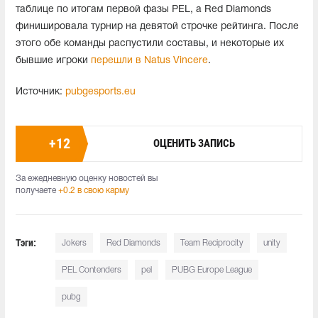
таблице по итогам первой фазы PEL, а Red Diamonds
финишировала турнир на девятой строчке рейтинга. После
этого обе команды распустили составы, и некоторые их
бывшие игроки
перешли в Natus Vincere
.
Источник:
pubgesports.eu
+
12
ОЦЕНИТЬ ЗАПИСЬ
За ежедневную оценку новостей вы
получаете
+0.2 в свою карму
Тэги:
Jokers
Red Diamonds
Team Reciprocity
unity
PEL Contenders
pel
PUBG Europe League
pubg