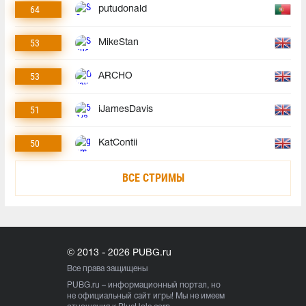
64
putudonald
53
MikeStan
53
ARCHO
51
iJamesDavis
50
KatContii
ВСЕ СТРИМЫ
© 2013 - 2026 PUBG.ru
Все права защищены
PUBG.ru
– информационный портал, но
не официальный сайт игры! Мы не имеем