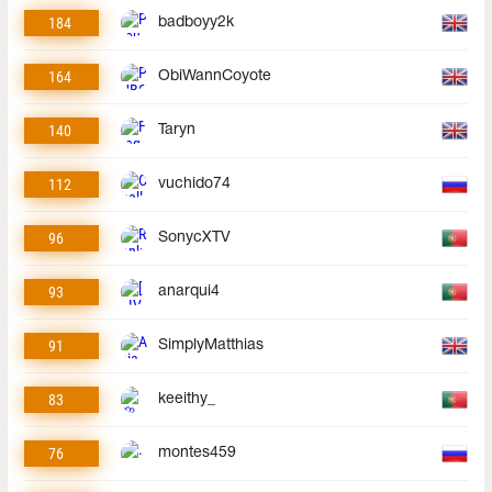
184
badboyy2k
164
ObiWannCoyote
140
Taryn
112
vuchido74
96
SonycXTV
93
anarqui4
91
SimplyMatthias
83
keeithy_
76
montes459